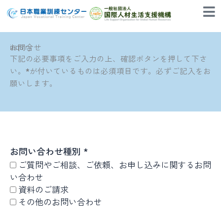
内
容
を
ス
inquiry
お問合せ
キ
下記の必要事項をご入力の上、確認ボタンを押して下さ
ッ
い。
*
が付いているものは必須項目です。必ずご記入をお
プ
願いします。
お問い合わせ種別 *
ご質問やご相談、ご依頼、お申し込みに関するお問
い合わせ
資料のご請求
その他のお問い合わせ